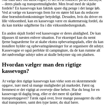
– deres plads og transportmuligheder. Men hvad med de skjulte
fordele? En kassevogn kan faktisk spare dig penge i det lange løb.
Ved at vælge en kassevogn frem for en større bil kan du reducere
dine brændstofomkostninger betydeligt. Desuden, hvis du driver en
lille virksomhed, kan en kassevogn være en skattemæssig fordel, da
du kan trække udgifterne fra i din virksomhedsregnskab.
En anden skjult fordel ved kassevogne er deres alsidighed. De kan
tilpasses til næsten enhver situation. For eksempel kan du nemt
fjerne bagsæderne for at skabe ekstra opbevaringsplads, eller du kan
installere hylder og opbevaringsløsninger for at organisere dit udstyr.
Kassevogne er også perfekte til campingture, da de kan rumme alt
det nødvendige udstyr uden at skulle bekymre sig om pladsen.
Hvordan vælger man den rigtige
kassevogn?
At vælge den rigtige kassevogn kan virke som en skræmmende
opgave, især med så mange muligheder på markedet. Først og
fremmest er det vigtigt at overveje dine behov. Har du brug for en
kassevogn til daglig brug, eller er det mere til sjældne
transportopgaver? Tænk også over, hvor mange passagerer du ofte
skal transportere, samt den type laster, du skal bære.