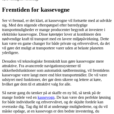
Fremtiden for kassevogne
Ser vi fremad, er det klart, at kassevogne vil fortsætte med at udvikle
sig. Med den stigende efterspørgsel efter bæredygtige
transportmuligheder er mange producenter begyndt at investere i
elektriske kassevogne. Disse køretøjer lover at kombinere den
nødvendige kraft til transport med en lavere miljøpåvirkning. Dette
kan være en game changer for både private og erhvervslivet, da det
vil gøre det muligt at transportere varer uden at belaste planeten
yderligere.
Desuden vil teknologiske fremskridt kun gøre kassevogne mere
attraktive. Fra avancerede navigationssystemer til
sikkerhedsfunktioner som automatisk nødbremsning, vil fremtidens
kassevogne være langt mere end blot transportmidler. De vil være
udstyret med funktioner, der gør dem sikrere og lettere at køre,
hvilket gør dem til et attraktivt valg for alle.
Så næste gang du tænker på at skaffe en ny bil, så tænk på de
mange fordele ved en
kassevogn
. De kan være den perfekte løsning
for både individuelle og erhvervslivet, og de skjulte fordele kan
overraske dig. Tag dig tid til at undersøge mulighederne, og du vil
måske opdage, at en kassevogn er den bedste investering, du