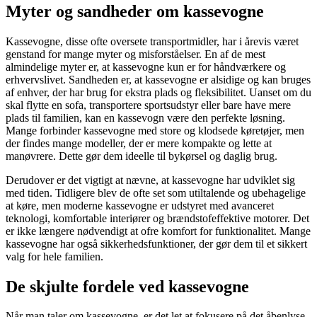
Myter og sandheder om kassevogne
Kassevogne, disse ofte oversete transportmidler, har i årevis været
genstand for mange myter og misforståelser. En af de mest
almindelige myter er, at kassevogne kun er for håndværkere og
erhvervslivet. Sandheden er, at kassevogne er alsidige og kan bruges
af enhver, der har brug for ekstra plads og fleksibilitet. Uanset om du
skal flytte en sofa, transportere sportsudstyr eller bare have mere
plads til familien, kan en kassevogn være den perfekte løsning.
Mange forbinder kassevogne med store og klodsede køretøjer, men
der findes mange modeller, der er mere kompakte og lette at
manøvrere. Dette gør dem ideelle til bykørsel og daglig brug.
Derudover er det vigtigt at nævne, at kassevogne har udviklet sig
med tiden. Tidligere blev de ofte set som utiltalende og ubehagelige
at køre, men moderne kassevogne er udstyret med avanceret
teknologi, komfortable interiører og brændstofeffektive motorer. Det
er ikke længere nødvendigt at ofre komfort for funktionalitet. Mange
kassevogne har også sikkerhedsfunktioner, der gør dem til et sikkert
valg for hele familien.
De skjulte fordele ved kassevogne
Når man taler om kassevogne, er det let at fokusere på det åbenlyse