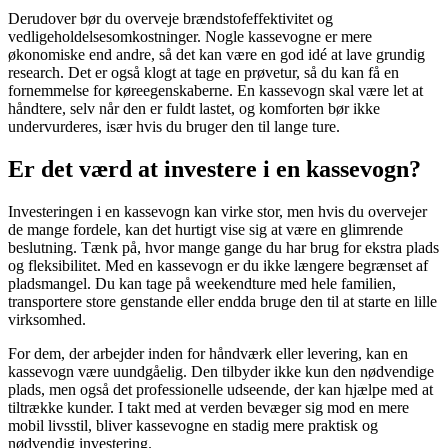
Derudover bør du overveje brændstofeffektivitet og
vedligeholdelsesomkostninger. Nogle kassevogne er mere
økonomiske end andre, så det kan være en god idé at lave grundig
research. Det er også klogt at tage en prøvetur, så du kan få en
fornemmelse for køreegenskaberne. En kassevogn skal være let at
håndtere, selv når den er fuldt lastet, og komforten bør ikke
undervurderes, især hvis du bruger den til lange ture.
Er det værd at investere i en kassevogn?
Investeringen i en kassevogn kan virke stor, men hvis du overvejer
de mange fordele, kan det hurtigt vise sig at være en glimrende
beslutning. Tænk på, hvor mange gange du har brug for ekstra plads
og fleksibilitet. Med en kassevogn er du ikke længere begrænset af
pladsmangel. Du kan tage på weekendture med hele familien,
transportere store genstande eller endda bruge den til at starte en lille
virksomhed.
For dem, der arbejder inden for håndværk eller levering, kan en
kassevogn være uundgåelig. Den tilbyder ikke kun den nødvendige
plads, men også det professionelle udseende, der kan hjælpe med at
tiltrække kunder. I takt med at verden bevæger sig mod en mere
mobil livsstil, bliver kassevogne en stadig mere praktisk og
nødvendig investering.