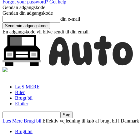
Forgot your password? Get help
Gendan adgangskode
Gendan din adgangskode
din e-mail
En adgangskode vil blive sendt til din email.
LæS MERE
Biler
Brugt bil
Elbiler
Læs Mere
Brugt bil
Effektiv vejledning til køb af brugt bil i Danmark
Brugt bil