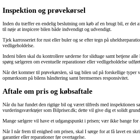
Inspektion og prøvekørsel
Inden du træffer en endelig beslutning om køb af en brugt bil, er det
til nøje at inspicere bilen både indvendigt og udvendigt.
Tjek karrosseriet for rust eller buler og se efter tegn på uheldsrepar
vedligeholdelse.
Indeni bilen skal du kontrollere sæderne for slidtage samt betjene alle 
spørg sælgeren om eventuelle reparationer eller vedligeholdelse udfør
Når det kommer til prøvekørslen, så tag bilen ud på forskellige typer
opmærksom på bilens håndtering samt bremsernes responsivitet.
Aftale om pris og købsaftale
Når du har fundet den rigtige bil og været tilfreds med inspektionen s
vurderingsværktøjer som Bilpriser.dk; dette vil give dig et solidt grund
Mange sælgere vil have et udgangspunkt i prisen; vær ikke bange for a
Når I når frem til enighed om prisen, skal I sørge for at få lavet en 
garantier eller reparationer før overtagelse.