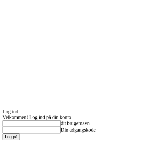
Log ind
Velkommen! Log ind på din konto
dit brugernavn
Din adgangskode