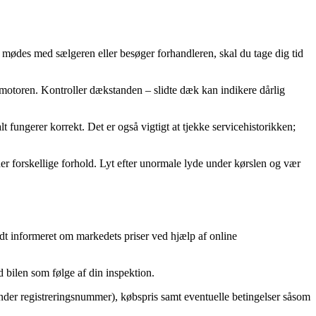
u mødes med sælgeren eller besøger forhandleren, skal du tage dig tid
a motoren. Kontroller dækstanden – slidte dæk kan indikere dårlig
t fungerer korrekt. Det er også vigtigt at tjekke servicehistorikken;
er forskellige forhold. Lyt efter unormale lyde under kørslen og vær
odt informeret om markedets priser ved hjælp af online
 bilen som følge af din inspektion.
runder registreringsnummer), købspris samt eventuelle betingelser såsom