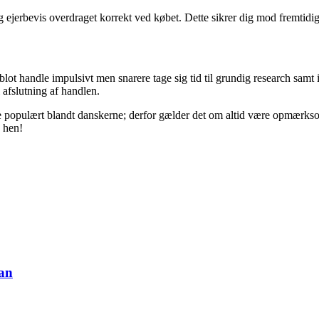
 ejerbevis overdraget korrekt ved købet. Dette sikrer dig mod fremtidig
blot handle impulsivt men snarere tage sig tid til grundig research samt 
 afslutning af handlen.
 mere populært blandt danskerne; derfor gælder det om altid være opmær
e hen!
dan