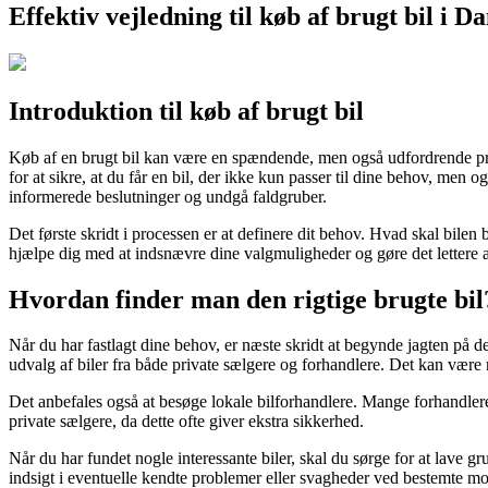
Effektiv vejledning til køb af brugt bil i 
Introduktion til køb af brugt bil
Køb af en brugt bil kan være en spændende, men også udfordrende proc
for at sikre, at du får en bil, der ikke kun passer til dine behov, men o
informerede beslutninger og undgå faldgruber.
Det første skridt i processen er at definere dit behov. Hvad skal bilen
hjælpe dig med at indsnævre dine valgmuligheder og gøre det lettere a
Hvordan finder man den rigtige brugte bil
Når du har fastlagt dine behov, er næste skridt at begynde jagten på d
udvalg af biler fra både private sælgere og forhandlere. Det kan være 
Det anbefales også at besøge lokale bilforhandlere. Mange forhandlere 
private sælgere, da dette ofte giver ekstra sikkerhed.
Når du har fundet nogle interessante biler, skal du sørge for at lave 
indsigt i eventuelle kendte problemer eller svagheder ved bestemte mo