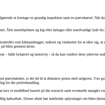
 afgørende at foretage en grundig inspektion samt en prøvekørsel. Når d
ationer. Åbn motorhjelmen og kig efter lækager eller usædvanlige lyde fr
kontroller som klimaanlægget, radioen og vinduerne for at sikre sig, at al
t på bilen gennem årene.
 veje – både bykørsel og motorvej – så du kan vurdere dens ydeevne und
amt prøvekørslen, er det tid til at diskutere prisen med sælgeren. Vær g
lag for din prisforhandling.
t lave et modtilbud baseret på din research samt eventuelle mangler ved
skriftlig købsaftale. Denne aftale bør indeholde oplysninger om bilen (he