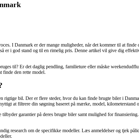
Danmark
es. I Danmark er der mange muligheder, når det kommer til at finde de
gså er i god stand og til en rimelig pris. Denne artikel vil give dig effek
 bruges til? Er det daglig pendling, familieture eller måske weekendudflug
t finde den rette model.
?
en rigtige bil. Der er flere steder, hvor du kan finde brugte biler i D
nyttigt at filtrere din søgning baseret på mærke, model, kilometerstand 
tilbyder garantier på deres brugte biler samt mulighed for finansiering.
grundig research om de specifikke modeller. Læs anmeldelser og tjek påli
deller.