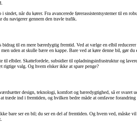
d.
 sindet, når du kører. Fra avancerede førerassistentsystemer til en robus
r du navigerer gennem den travle trafik.
eres bidrag til en mere bæredygtig fremtid. Ved at vælge en elbil reduc
, men uden at skulle bære en kappe. Bare ved at køre denne bil, gør du 
e til elbiler. Skattefordele, subsidier til opladningsinfrastruktur og lave
det rigtige valg. Og hvem elsker ikke at spare penge?
u værdsætter design, teknologi, komfort og bæredygtighed, så er svaret
r at træde ind i fremtiden, og hvilken bedre måde at omfavne forandring p
kke bare ser en bil; du ser en del af fremtiden. Og hvem ved, måske vil d
.