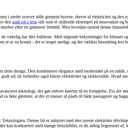
 men i stedet svæver stille gennem byerne, drevet af elektricitet og den 
vor den
audi q4 e tron
står som et strålende eksempel på innovation og bæ
 der stræber efter en grønnere fremtid. Men hvordan opstod denne fantast
, at de virkelig har fået fodfæste. Med stigende bekymringer for klimaet
 som at se en komet - det er noget særligt, og det vækker beundring hos
over dens design. Den kombinerer elegance med modernitet på en måde, d
se godt ud; de forbedrer også bilens effektivitet og rækkevidde. Hvad m
 avanceret teknologi, der gør enhver køretur til en fornøjelse. Fra det i
ad os ikke glemme, at der er masser af plads til både passagerer og bagage
gt: Teknologien. Denne bil er udstyret med den nyeste elektriske drivlinje
der kan konkurrere med mange benzinbiler, er du aldrig begrænset af, 