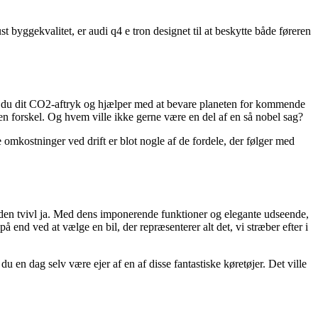
t byggekvalitet, er audi q4 e tron designet til at beskytte både føreren
erer du dit CO2-aftryk og hjælper med at bevare planeten for kommende
en forskel. Og hvem ville ikke gerne være en del af en så nobel sag?
re omkostninger ved drift er blot nogle af de fordele, der følger med
 uden tvivl ja. Med dens imponerende funktioner og elegante udseende,
å end ved at vælge en bil, der repræsenterer alt det, vi stræber efter i
u en dag selv være ejer af en af disse fantastiske køretøjer. Det ville