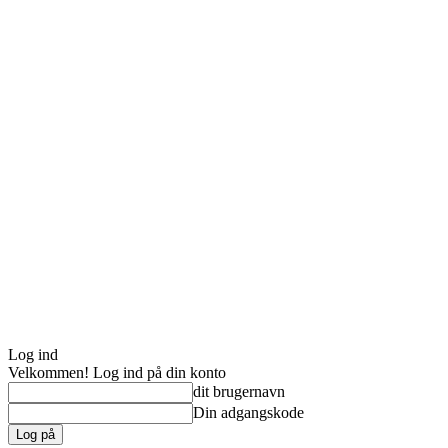
Log ind
Velkommen! Log ind på din konto
dit brugernavn
Din adgangskode