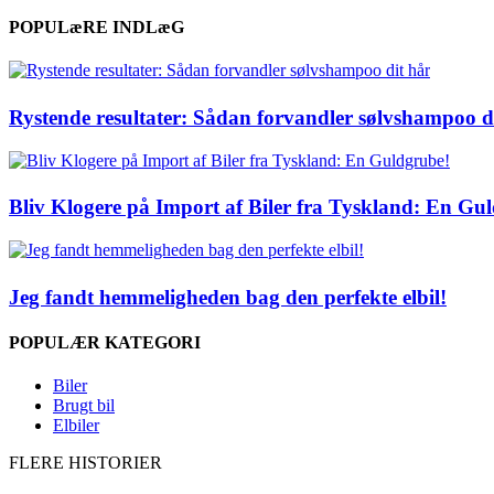
POPULæRE INDLæG
Rystende resultater: Sådan forvandler sølvshampoo d
Bliv Klogere på Import af Biler fra Tyskland: En Gu
Jeg fandt hemmeligheden bag den perfekte elbil!
POPULÆR KATEGORI
Biler
Brugt bil
Elbiler
FLERE HISTORIER