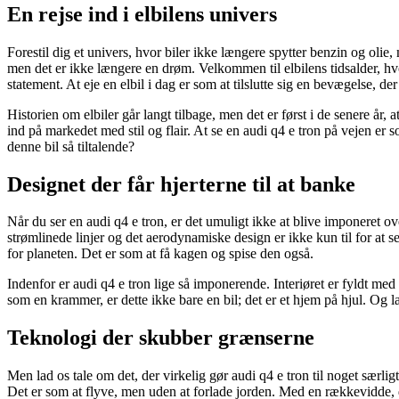
En rejse ind i elbilens univers
Forestil dig et univers, hvor biler ikke længere spytter benzin og olie,
men det er ikke længere en drøm. Velkommen til elbilens tidsalder, h
statement. At eje en elbil i dag er som at tilslutte sig en bevægelse,
Historien om elbiler går langt tilbage, men det er først i de senere år
ind på markedet med stil og flair. At se en audi q4 e tron på vejen er
denne bil så tiltalende?
Designet der får hjerterne til at banke
Når du ser en audi q4 e tron, er det umuligt ikke at blive imponeret 
strømlinede linjer og det aerodynamiske design er ikke kun til for at 
for planeten. Det er som at få kagen og spise den også.
Indenfor er audi q4 e tron lige så imponerende. Interiøret er fyldt med
som en krammer, er dette ikke bare en bil; det er et hjem på hjul. Og l
Teknologi der skubber grænserne
Men lad os tale om det, der virkelig gør audi q4 e tron til noget særli
Det er som at flyve, men uden at forlade jorden. Med en rækkevidde, 