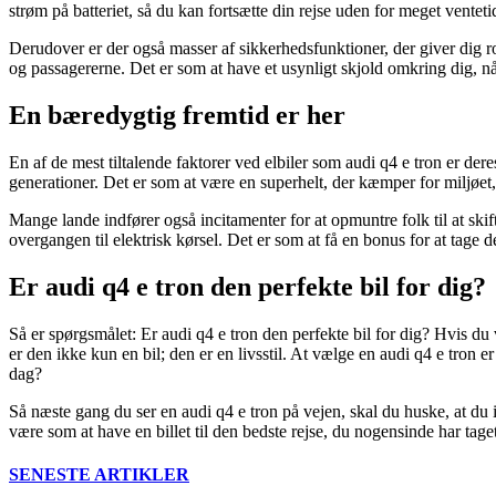
strøm på batteriet, så du kan fortsætte din rejse uden for meget venteti
Derudover er der også masser af sikkerhedsfunktioner, der giver dig ro i
og passagererne. Det er som at have et usynligt skjold omkring dig, nå
En bæredygtig fremtid er her
En af de mest tiltalende faktorer ved elbiler som audi q4 e tron er d
generationer. Det er som at være en superhelt, der kæmper for miljøet
Mange lande indfører også incitamenter for at opmuntre folk til at skift
overgangen til elektrisk kørsel. Det er som at få en bonus for at tage 
Er audi q4 e tron den perfekte bil for dig?
Så er spørgsmålet: Er audi q4 e tron den perfekte bil for dig? Hvis d
er den ikke kun en bil; den er en livsstil. At vælge en audi q4 e tron e
dag?
Så næste gang du ser en audi q4 e tron på vejen, skal du huske, at du i
være som at have en billet til den bedste rejse, du nogensinde har taget
SENESTE ARTIKLER