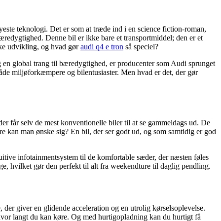
nyeste teknologi. Det er som at træde ind i en science fiction-roman,
redygtighed. Denne bil er ikke bare et transportmiddel; den er et
iske udvikling, og hvad gør
audi q4 e tron
så speciel?
 og en global trang til bæredygtighed, er producenter som Audi sprunget
 både miljøforkæmpere og bilentusiaster. Men hvad er det, der gør
er får selv de mest konventionelle biler til at se gammeldags ud. De
ere kan man ønske sig? En bil, der ser godt ud, og som samtidig er god
ntuitive infotainmentsystem til de komfortable sæder, der næsten føles
, hvilket gør den perfekt til alt fra weekendture til daglig pendling.
, der giver en glidende acceleration og en utrolig kørselsoplevelse.
hvor langt du kan køre. Og med hurtigopladning kan du hurtigt få