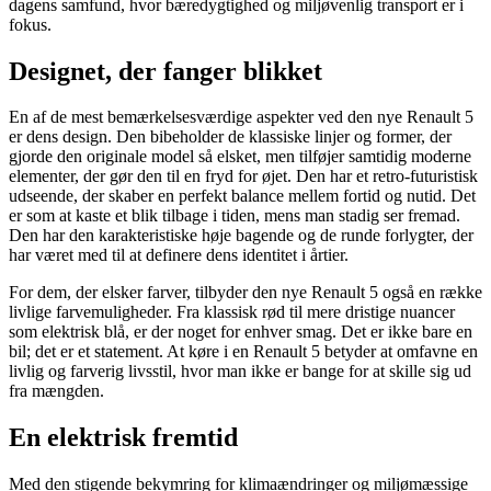
dagens samfund, hvor bæredygtighed og miljøvenlig transport er i
fokus.
Designet, der fanger blikket
En af de mest bemærkelsesværdige aspekter ved den nye Renault 5
er dens design. Den bibeholder de klassiske linjer og former, der
gjorde den originale model så elsket, men tilføjer samtidig moderne
elementer, der gør den til en fryd for øjet. Den har et retro-futuristisk
udseende, der skaber en perfekt balance mellem fortid og nutid. Det
er som at kaste et blik tilbage i tiden, mens man stadig ser fremad.
Den har den karakteristiske høje bagende og de runde forlygter, der
har været med til at definere dens identitet i årtier.
For dem, der elsker farver, tilbyder den nye Renault 5 også en række
livlige farvemuligheder. Fra klassisk rød til mere dristige nuancer
som elektrisk blå, er der noget for enhver smag. Det er ikke bare en
bil; det er et statement. At køre i en Renault 5 betyder at omfavne en
livlig og farverig livsstil, hvor man ikke er bange for at skille sig ud
fra mængden.
En elektrisk fremtid
Med den stigende bekymring for klimaændringer og miljømæssige