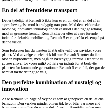
En del af fremtidens transport
Det er tydeligt, at Renault 5 ikke kun er en bil; det er en del af en
større bevægelse mod bæredygtig transport. Med dens elektriske
motor og innovative teknologi er den et skridt i den rigtige retning
mod en grønnere fremtid. Renault stræber efter at være førende
inden for elektrisk mobilitet, og Renault 5 er et perfekt eksempel på
denne vision.
Som forbruger har du magten til at træffe valg, der påvirker vores
planet. Ved at vælge en elektrisk bil som Renault 5 støtter du ikke
blot en bilproducent, men også en bæredygtig fremtid. Det er tid til
at tage ansvar for vores miljø og gøre en indsats for at beskytte
planeten for kommende generationer. Renault 5 er en bil, der gør det
nemt at træffe det rigtige valg.
Den perfekte kombination af nostalgi og
innovation
At se Renault 5 tilbage på vejene er som at genopleve en del af ens
barndom. Den vækker minder om en tid, hvor biler var mere end
bare transportmidler; de var en del af ens liv. Samtidig er den nye