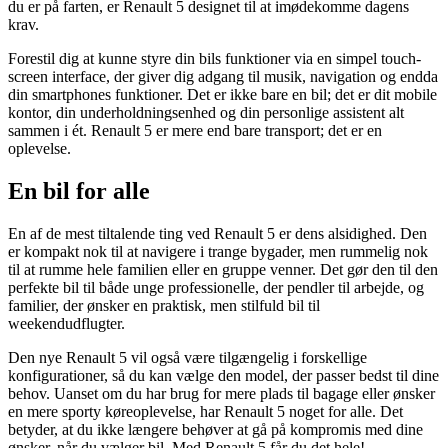
du er på farten, er Renault 5 designet til at imødekomme dagens
krav.
Forestil dig at kunne styre din bils funktioner via en simpel touch-
screen interface, der giver dig adgang til musik, navigation og endda
din smartphones funktioner. Det er ikke bare en bil; det er dit mobile
kontor, din underholdningsenhed og din personlige assistent alt
sammen i ét. Renault 5 er mere end bare transport; det er en
oplevelse.
En bil for alle
En af de mest tiltalende ting ved Renault 5 er dens alsidighed. Den
er kompakt nok til at navigere i trange bygader, men rummelig nok
til at rumme hele familien eller en gruppe venner. Det gør den til den
perfekte bil til både unge professionelle, der pendler til arbejde, og
familier, der ønsker en praktisk, men stilfuld bil til
weekendudflugter.
Den nye Renault 5 vil også være tilgængelig i forskellige
konfigurationer, så du kan vælge den model, der passer bedst til dine
behov. Uanset om du har brug for mere plads til bagage eller ønsker
en mere sporty køreoplevelse, har Renault 5 noget for alle. Det
betyder, at du ikke længere behøver at gå på kompromis med dine
ønsker, når du vælger bil. Med Renault 5 får du det hele!