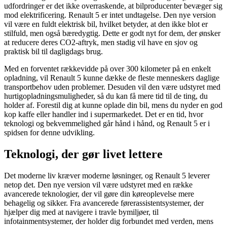
udfordringer er det ikke overraskende, at bilproducenter bevæger sig
mod elektrificering. Renault 5 er intet undtagelse. Den nye version
vil være en fuldt elektrisk bil, hvilket betyder, at den ikke blot er
stilfuld, men også bæredygtig. Dette er godt nyt for dem, der ønsker
at reducere deres CO2-aftryk, men stadig vil have en sjov og
praktisk bil til dagligdags brug.
Med en forventet rækkevidde på over 300 kilometer på en enkelt
opladning, vil Renault 5 kunne dække de fleste menneskers daglige
transportbehov uden problemer. Desuden vil den være udstyret med
hurtigopladningsmuligheder, så du kan få mere tid til de ting, du
holder af. Forestil dig at kunne oplade din bil, mens du nyder en god
kop kaffe eller handler ind i supermarkedet. Det er en tid, hvor
teknologi og bekvemmelighed går hånd i hånd, og Renault 5 er i
spidsen for denne udvikling.
Teknologi, der gør livet lettere
Det moderne liv kræver moderne løsninger, og Renault 5 leverer
netop det. Den nye version vil være udstyret med en række
avancerede teknologier, der vil gøre din køreoplevelse mere
behagelig og sikker. Fra avancerede førerassistentsystemer, der
hjælper dig med at navigere i travle bymiljøer, til
infotainmentsystemer, der holder dig forbundet med verden, mens