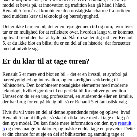
model et bevis på, at innovation og tradition kan gå hånd i hånd.
Renault 5 formår at kombinere den nostalgiske charme fra fortiden
med nutidens krav til teknologi og bæredygtighed.
Det er ikke bare en bil; det er en rejse gennem tid og rum, hvor hver
tur er en mulighed for at reflektere over, hvordan langt vi er kommet,
og hvad fremtiden har at byde på. Når du sætter dig ind i en Renault
5, er du ikke blot en bilist; du er en del af en historie, der fortsætter
med at udvikle sig.
Er du klar til at tage turen?
Renault 5 er mere end blot en bil – det er en livsstil, et symbol på
bæredygtighed og innovation, og en kærlighedserklæring til
bilhistorien. Den kombinerer nostalgiske elementer med moderne
teknologi, hvilket gør den til en perfekt bil for enhver generation.
Uanset om du er en ung professionel, en studerende eller en familie,
der har brug for en pålidelig bil, så er Renault 5 et fantastisk valg.
Hvis du vil være en del af denne spændende rejse og opleve, hvad
Renault 5 har at tilbyde, så skal du ikke tøve med at tage et kig på
den nye model. Du kan finde mere information om den nye
renault
5
og dens mange funktioner, og måske endda tage en prøvetur. Dette
er din chance for at eje en del af bilhistorien og samtidig tage et