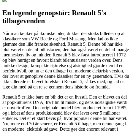
En legende genopstår: Renault 5's
tilbagevenden
Når man tænker på ikoniske biler, dukker der straks billeder op af
klassikere som VW Beetle og Ford Mustang. Men lad os ikke
glemme den lille franske skønhed, Renault 5. Denne bil har ikke
blot været en del af bilhistorien; den har også været en del af mange
menneskers liv og minder. Renault 5 blev først introduceret i 1972
og blev hurtigt en favorit blandt bilentusiaster verden over. Dens
unikke design, kompakte størrelse og alsidighed gjorde den til en
perfekt bybil, og nu er den tilbage i en moderne elektrisk version,
der lover at genoplive denne klassiker for en ny generation. Hvis du
ikke allerede er blevet forelsket i Renault 5, så læs med, og lad os
tage dig med på en rejse gennem dens historie og fremtid.
Renault 5 er ikke bare en bil; det er en livsstil. Den er blevet en del
af popkulturens DNA, fra film til musik, og dens nostalgiske værdi
er uovertruffen. Den originale model blev produceret frem til 1985,
og i løbet af dens produktionstid blev der lavet over 5 millioner
enheder. Det er et klart bevis på, hvor populær denne bil har været.
Nu, mere end 30 år senere, er Renault 5 tilbage, men denne gang i
en moderne, elektrisk udgave. Dette gør den enormt relevant i