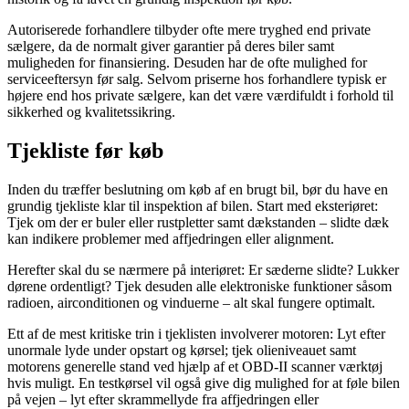
Autoriserede forhandlere tilbyder ofte mere tryghed end private
sælgere, da de normalt giver garantier på deres biler samt
muligheden for finansiering. Desuden har de ofte mulighed for
serviceeftersyn før salg. Selvom priserne hos forhandlere typisk er
højere end hos private sælgere, kan det være værdifuldt i forhold til
sikkerhed og kvalitetssikring.
Tjekliste før køb
Inden du træffer beslutning om køb af en brugt bil, bør du have en
grundig tjekliste klar til inspektion af bilen. Start med eksteriøret:
Tjek om der er buler eller rustpletter samt dækstanden – slidte dæk
kan indikere problemer med affjedringen eller alignment.
Herefter skal du se nærmere på interiøret: Er sæderne slidte? Lukker
dørene ordentligt? Tjek desuden alle elektroniske funktioner såsom
radioen, airconditionen og vinduerne – alt skal fungere optimalt.
Ett af de mest kritiske trin i tjeklisten involverer motoren: Lyt efter
unormale lyde under opstart og kørsel; tjek olieniveauet samt
motorens generelle stand ved hjælp af et OBD-II scanner værktøj
hvis muligt. En testkørsel vil også give dig mulighed for at føle bilen
på vejen – lyt efter skrammellyde fra affjedringen eller