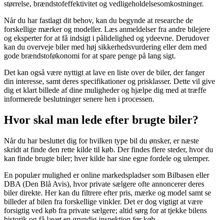
størrelse, brændstofeffektivitet og vedligeholdelsesomkostninger.
Når du har fastlagt dit behov, kan du begynde at researche de
forskellige mærker og modeller. Læs anmeldelser fra andre bilejere
og eksperter for at få indsigt i pålidelighed og ydeevne. Derudover
kan du overveje biler med høj sikkerhedsvurdering eller dem med
gode brændstoføkonomi for at spare penge på lang sigt.
Det kan også være nyttigt at lave en liste over de biler, der fanger
din interesse, samt deres specifikationer og prisklasser. Dette vil give
dig et klart billede af dine muligheder og hjælpe dig med at træffe
informerede beslutninger senere hen i processen.
Hvor skal man lede efter brugte biler?
Når du har besluttet dig for hvilken type bil du ønsker, er næste
skridt at finde den rette kilde til køb. Der findes flere steder, hvor du
kan finde brugte biler; hver kilde har sine egne fordele og ulemper.
En populær mulighed er online markedspladser som Bilbasen eller
DBA (Den Blå Avis), hvor private sælgere ofte annoncerer deres
biler direkte. Her kan du filtrere efter pris, mærke og model samt se
billeder af bilen fra forskellige vinkler. Det er dog vigtigt at være
forsigtig ved køb fra private sælgere; altid sørg for at tjekke bilens
historik og få lavet en grundig inspektion før køb.