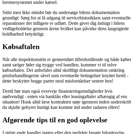
bremsesystemet under kørsel.
Sidst men ikke mindst bør du undersøge bilens dokumentation
grundigt: Sørg for at få adgang til servicehistorikken samt eventuelle
reparationer der tidligere er udført. Dette giver dig indsigt i bilens
vedligeholdelse gennem årene hvilket kan påvirke dens langsigtede
holdbarhed betydeligt.
Købsaftalen
Når alle inspektionstrin er gennemført tilfredsstillende og både køber
samt sælger føler sig trygge ved handlen, kommer vi til selve
købsaftalen. Det anbefales altid skriftligt dokumentation omkring
prisforhandlingerne såvel som eventuelle betingelser knyttet hertil -
dette beskytter begge parter mod misforståelser senere hen!
Dertil bør man også overveje finansieringsmuligheder hvis
nødvendigt - enten via banklån eller leasingaftaler afhængig af ens
situation! Husk altid læse kontrakten nøje igennem inden underskrift
da skjulte gebyrer hurtigt kan komme ind under radaren ellers!
Afgørende tips til en god oplevelse
I sidste ende handler jagten efter den perfekte brugte biloplevelse