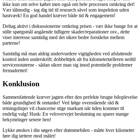
ikke kun om selve købet men også om hele processen omkring det!
Vær tålmodig - tag dig tid til research såvel som inspektion uden
hastværk! En god handel kræver både tid & engagement!
Deltag aktivt i diskussionerne omkring prisen - vær ikke bange for at
stille spørgsmål angående tidligere skader/reparationer osv., dette
viser interesse samtidig med det sikrer bedre forståelse mellem
parterne!
Samtidig må man aldrig undervurdere vigtigheden ved afsluttende
kontrol inden underskrift; dobbelttjek alt fra kilometertælleren nedtil
servicenotaterne - sådan sikrer man sig imod potentielle problemer
fremadrettet!
Konklusion
Sammenfattende kræver jagten efter den perfekte brugte biloplevelse
både grundighed & omtanke! Ved følge ovenstående råd &
retningslinjer vil chancerne stige markant når tiden kommer til
endelig valg! Husk: En velovervejet beslutning nu sparer mange
bekymringer senere hen!
Lykke ønskes i din søgen efter drømmebilen - måtte hver kilometer
føre dig tættere mod målet!