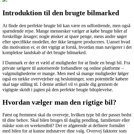
Introduktion til den brugte bilmarked
At finde den perfekte brugte bil kan være en udfordrende, men også
spændende rejse. Mange mennesker vælger at købe brugte biler af
forskellige årsager; nogle ønsker at spare penge, mens andre søger
efter specifikke modeller, der ikke længere produceres. Uanset hvad
din motivation er, er det vigtigt at forstå, hvordan man navigerer i det
komplekse landskab af det brugte bilmarked.
I Danmark er der et væld af muligheder for at finde en brugt bil. Fra
private sælgere til autoriserede forhandlere og online platforme –
valgmulighederne er mange. Men med så mange muligheder følger
også en række overvejelser og beslutninger, som potentielle købere
skal tage stilling til. I denne artikel vil vi guide dig gennem de
vigtigste skridt i jagten på den perfekte brugte biloplevelse.
Hvordan vælger man den rigtige bil?
Først og fremmest skal du overveje, hvilken type bil der passer bedst
til dine behov. Skal bilen bruges til daglig pendling, familieture eller
måske som en weekendbil? Det er afgørende at definere formålet
med bilen for at kunne indsnævre dine valg. Overvej faktorer som